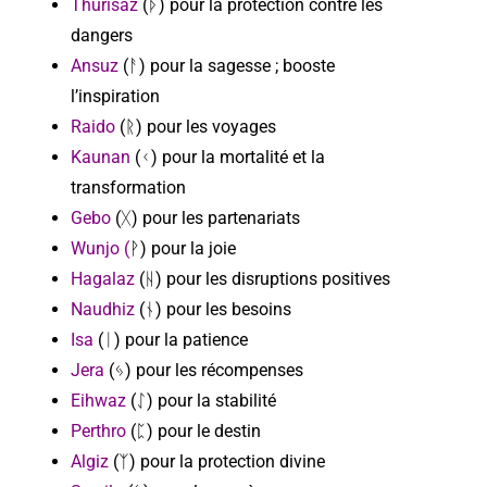
Thurisaz
(ᚦ) pour la protection contre les
dangers
Ansuz
(ᚨ) pour la sagesse ; booste
l’inspiration
Raido
(ᚱ) pour les voyages
Kaunan
(ᚲ) pour la mortalité et la
transformation
Gebo
(ᚷ) pour les partenariats
Wunjo (
ᚹ) pour la joie
Hagalaz
(ᚺ) pour les disruptions positives
Naudhiz
(ᚾ) pour les besoins
Isa
(ᛁ) pour la patience
Jera
(ᛃ) pour les récompenses
Eihwaz
(ᛇ) pour la stabilité
Perthro
(ᛈ) pour le destin
Algiz
(ᛉ) pour la protection divine