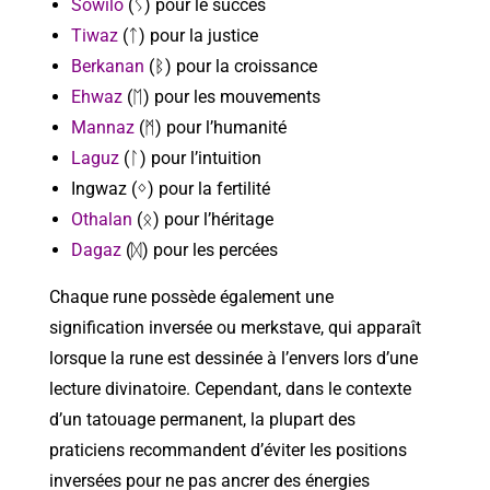
Sowilo
(ᛊ) pour le succès
Tiwaz
(ᛏ) pour la justice
Berkanan
(ᛒ) pour la croissance
Ehwaz
(ᛖ) pour les mouvements
Mannaz
(ᛗ) pour l’humanité
Laguz
(ᛚ) pour l’intuition
Ingwaz (ᛜ) pour la fertilité
Othalan
(ᛟ) pour l’héritage
Dagaz
(ᛞ) pour les percées
Chaque rune possède également une
signification inversée ou merkstave, qui apparaît
lorsque la rune est dessinée à l’envers lors d’une
lecture divinatoire. Cependant, dans le contexte
d’un tatouage permanent, la plupart des
praticiens recommandent d’éviter les positions
inversées pour ne pas ancrer des énergies