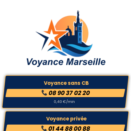
Voyance sans CB
08 90 37 02 20
0,40 €/min
Voyance privée
01 44 88 00 88